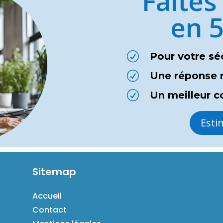
Faites
en 
R
Pour votre sé
R
Une réponse 
R
Un meilleur c
Esti
Sitemap
Accueil
Contact