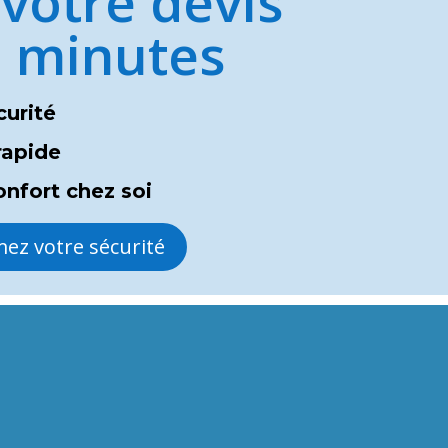
 votre devis
5 minutes
curité
rapide
onfort chez soi
mez votre sécurité