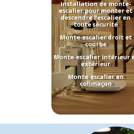
Installation de monte-
escalier pour monter et
descendre l’escalier en
toute sécurité
Monte-escalier droit et
courbe
Monte-escalier intérieur 
extérieur
Monte-escalier en
colimaçon